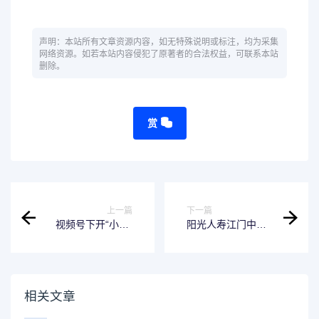
声明：本站所有文章资源内容，如无特殊说明或标注，均为采集
网络资源。如若本站内容侵犯了原著者的合法权益，可联系本站
删除。
赏
上一篇
下一篇
视频号下开“小窗”
阳光人寿江门中支
细微之处见阳光
开展“全国投资者保
护宣传日”活动
相关文章