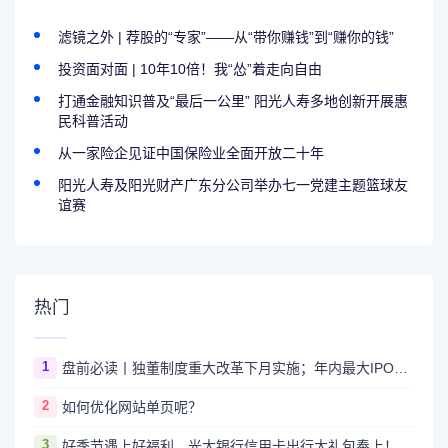
滤镜之外 | 荐股的“专家”——从“带你赚钱”到“赚你的钱”
投资面对面 | 10年10倍！我“怂”着走向自由
打通金融知识普及“最后一公里” 阳光人寿多地创新开展惠
民科普活动
从一家险企见证中国保险业全面开放二十年
阳光人寿及阳光财产广东分公司举办七一党建主题篮球友
谊赛
热门
1
盘前必读丨独董制度重大改革下月实施；年内最大IPO华虹公司今日上市
2
如何优化网站单页呢？
3
好季节遇上好福利，光大银行信用卡出行大礼包奉上！