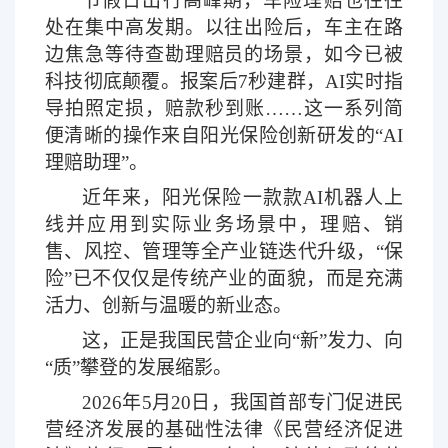
节假日出行高峰期，车险理赔也往往
处在集中高发期。以往出险后，车主在路
边焦急等待查勘理赔员的场景，如今已被
科技彻底颠覆。报案后
7秒建群，AI实时指
导拍照定损，赔款秒到账……这一系列简
便清晰的操作来自阳光保险创新研发的“AI
理赔助理”。
近年来，阳光保险一款款
AI机器人上
线并应用到实际业务场景中，理赔、销
售、风控、管理等全产业链迭代升级，“保
险”已不仅仅是传统产业的面貌，而是充满
活力、创新与温暖的新业态。
这，正是我国民营企业向
“新”发力、向
“质”攀登的发展缩影。
2026年5月20日，我国
首部专门促进民
营经济发展的基础性法律
《民营经济促进