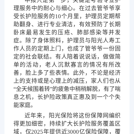
申报只是第一步，关键是考验专业护
理服务中的耐心与细心。在过去管爷爷享
受长护险服务的
10个月里，护理员定期帮
助翻身、进行专业清洁，有效预防了长期
卧床最易发生的压疮、肺部感染等并发
症。除了身体照料，护理员与阳光人寿工
作人员的定期上门，也成了管爷爷一份固
定的社会联结。有人陪着说说话，做做简
单的活动，老人沉默寡言的情况有所改
善，脸上多了些表情。此外，不论是经济
上的支持或是心理上的减压，家人们也从
“全天候围着转”的疲惫中稍稍解脱，有了喘
息之机，长护险政策真正惠及到一个个失
能家庭。
近年来，阳光保险将这份保障网编织
得更加细密，持续扩大长护险服务覆盖区
域，仅
2025年提供近3000亿保险保障，覆