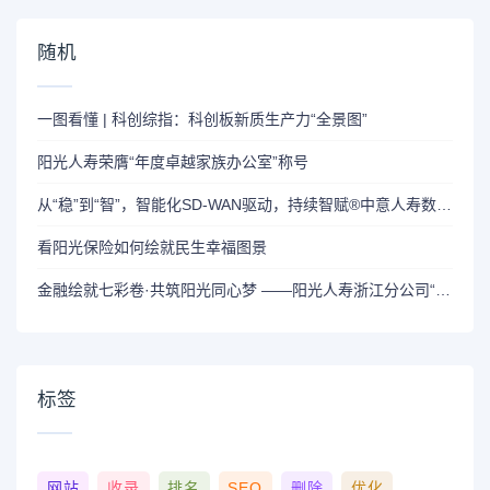
随机
一图看懂 | 科创综指：科创板新质生产力“全景图”
阳光人寿荣膺“年度卓越家族办公室”称号
从“稳”到“智”，智能化SD-WAN驱动，持续智赋®中意人寿数智化
看阳光保险如何绘就民生幸福图景
金融绘就七彩卷·共筑阳光同心梦 ——阳光人寿浙江分公司“一起捐”助力西部学子追梦
标签
网站
收录
排名
SEO
删除
优化