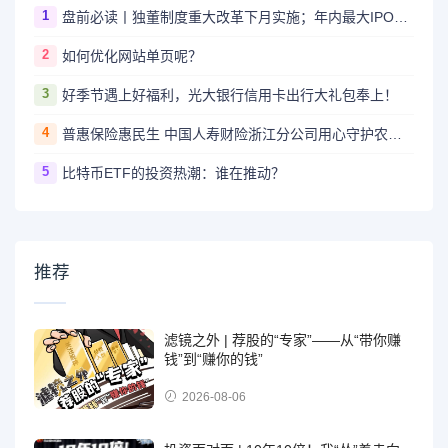
1
盘前必读丨独董制度重大改革下月实施；年内最大IPO华虹公司今日上市
2
如何优化网站单页呢？
3
好季节遇上好福利，光大银行信用卡出行大礼包奉上！
4
普惠保险惠民生 中国人寿财险浙江分公司用心守护农民工工资
5
比特币ETF的投资热潮：谁在推动？
推荐
滤镜之外 | 荐股的“专家”——从“带你赚
钱”到“赚你的钱”
2026-08-06