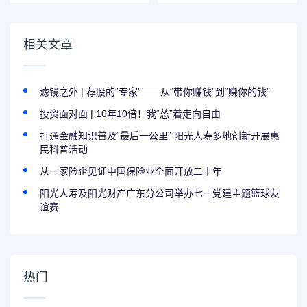
深圳赛区城市赛圆
新质生产力
满结束
相关文章
滤镜之外 | 荐股的“专家”——从“带你赚钱”到“赚你的钱”
投资面对面 | 10年10倍！我“怂”着走向自由
打通金融知识普及“最后一公里” 阳光人寿多地创新开展惠
民科普活动
从一家险企见证中国保险业全面开放二十年
阳光人寿及阳光财产广东分公司举办七一党建主题篮球友
谊赛
热门