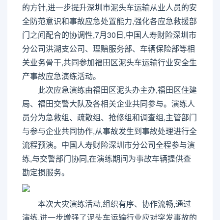
的方针,进一步提升深圳市泥头车运输从业人员的安
全防范意识和事故应急处置能力,强化各应急救援部
门之间配合的协调性,7月30日,中国人寿财险深圳市
分公司洪湖支公司、理赔服务部、车辆保险部等相
关业务骨干,共同参加福田区泥头车运输行业安全生
产事故应急演练活动。
此次应急演练由福田区泥头办主办,福田区住建
局、福田交警大队及各相关企业共同参与。演练人
员分为急救组、疏散组、抢修组和调查组,主管部门
与参与企业共同协作,从事故发生到事故处理进行全
流程预演。中国人寿财险深圳市分公司全程参与演
练,与交警部门协同,在演练期间为事故车辆提供查
勘定损服务。
本次大灾演练活动,组织有序、协作流畅,通过
演练,进一步增强了泥头车运输行业应对突发事故的