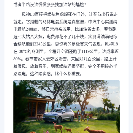
或者半路没油慌慌张张找加油站的尴尬？
风神L8直接把续航焦虑焊死在门外，让春节出行说走
就走。它搭载的马赫电混系统是真靠谱，中汽中心实测纯
电续航248km，够日常串亲戚用，比加油省太多，春节跑
遍七大姑八大姨，电费都花不了几十块，实测满油满电综
合续航能到2245公里。更惊喜的是极寒天气表现，风神L8
在-30℃的冬测里，全程开空调还跑了1119公里，达成率近
80%。春节带家人去郊区滑雪，来回好几百公里，路上开
着暖风、放着音乐，到家续航还很坚挺，完全不用操心半
路没电，这种踏实感，比什么都重要。