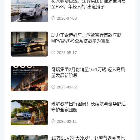
初入职场首选：江铃集团新能源全新易
至EV3，年轻人的“出道搭子”
2026-07-03
助力车企造好车：鸿蒙智行首款旗舰
MPV智界V9全系搭载华为智擎
2026-05-17
奇瑞集团2月份销量16.1万辆 迈入高质
量发展新阶段
2026-03-02
破解春节出行困局！长续航与豪华舒适
守护全家团圆
2026-02-11
15万SUV的“大沙发”，让春节返乡再也