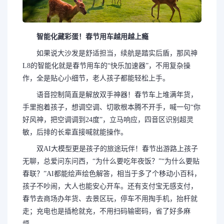
智能化藏彩蛋！春节用车越用越上瘾
如果说大沙发是舒适担当，续航是踏实后盾，那风神
L8的智能化就是春节用车的“快乐加速器”，不用复杂操
作，全是贴心小细节，老人孩子都能轻松上手。
语音控制简直是解放双手神器！春节车上堆满年货，
手里抱着孩子，想调空调、切歌根本腾不开手，喊一句“你
好风神，把空调调到24度”，立马响应，四音区识别超灵
敏，后排的长辈直接喊就能操作。
双AI大模型更是孩子的旅途玩伴！春节出游路上孩子
无聊，总爱问东问西，“为什么要吃年夜饭？”“为什么要贴
春联？”AI都能绘声绘色解答，相当于多了个移动小百科，
孩子不吵闹，大人也能安心开车。还有支付宝无感支付，
春节去商场办年货、去景区玩，停车不用掏手机，抬杆就
走；充电也是插枪就充，不用扫码输密码，省了好多麻
烦。