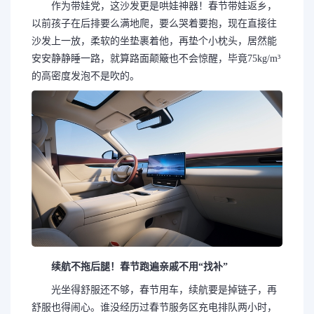
作为带娃党，这沙发更是哄娃神器！春节带娃返乡，
以前孩子在后排要么满地爬，要么哭着要抱，现在直接往
沙发上一放，柔软的坐垫裹着他，再垫个小枕头，居然能
安安静静睡一路，就算路面颠簸也不会惊醒，毕竟75kg/m³
的高密度发泡不是吹的。
续航不拖后腿！春节跑遍亲戚不用“找补”
光坐得舒服还不够，春节用车，续航要是掉链子，再
舒服也得闹心。谁没经历过春节服务区充电排队两小时，