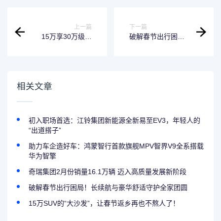
上一篇
下一篇
15万享30万级豪
破解春节出行困
华！新车低门槛轻
局！长续航与豪华
松开回家
舒适守护全家团圆
相关文章
初入职场首选：江铃集团新能源全新易至EV3，年轻人的
“出道搭子”
助力车企造好车：鸿蒙智行首款旗舰MPV智界V9全系搭载
华为智擎
奇瑞集团2月份销量16.1万辆 迈入高质量发展新阶段
破解春节出行困局！长续航与豪华舒适守护全家团圆
15万SUV的“大沙发”，让春节返乡再也不熬人了！