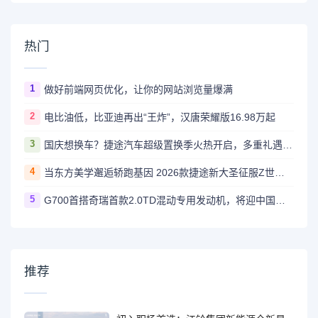
热门
1
做好前端网页优化，让你的网站浏览量爆满
2
电比油低，比亚迪再出“王炸”，汉唐荣耀版16.98万起
3
国庆想换车？捷途汽车超级置换季火热开启，多重礼遇助您焕新出行
4
当东方美学邂逅轿跑基因 2026款捷途新大圣征服Z世代审美
5
G700首搭奇瑞首款2.0TD混动专用发动机，将迎中国心权威大考
推荐